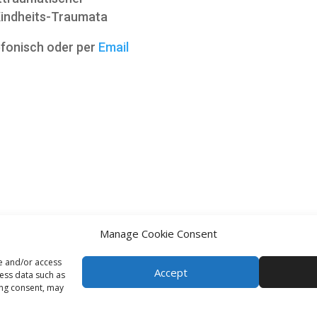
indheits-Traumata
efonisch oder per
Email
Manage Cookie Consent
re and/or access
Accept
cess data such as
ing consent, may