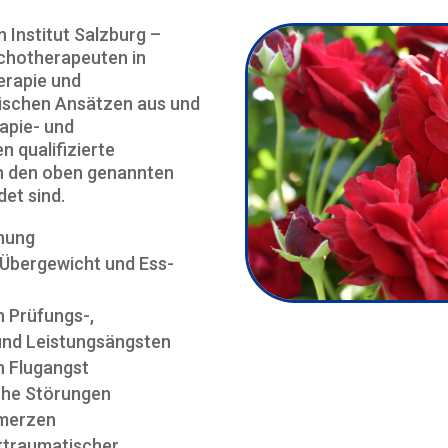
n Institut Salzburg –
chotherapeuten in
erapie und
ischen Ansätzen aus und
rapie- und
 qualifizierte
in den oben genannten
et sind.
nung
Übergewicht und Ess-
 Prüfungs-,
und Leistungsängsten
 Flugangst
he Störungen
merzen
ttraumatischer