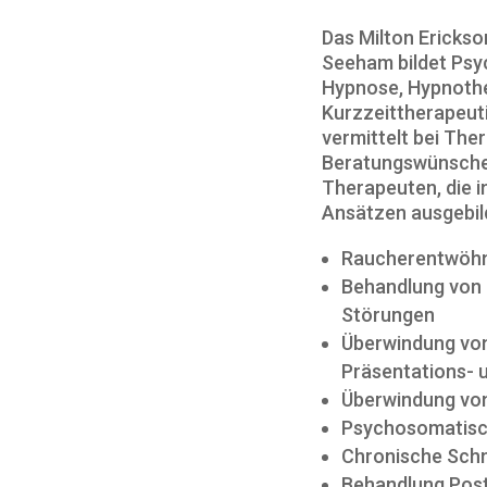
Das Milton Erickso
Seeham bildet Psy
Hypnose, Hypnoth
Kurzzeittherapeut
vermittelt bei The
Beratungswünschen
Therapeuten, die 
Ansätzen ausgebild
Raucherentwöh
Behandlung von 
Störungen
Überwindung von
Präsentations- 
Überwindung von
Psychosomatisc
Chronische Sch
Behandlung Pos