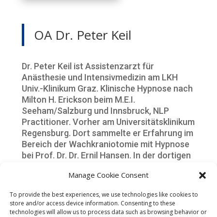
OA Dr. Peter Keil
Dr. Peter Keil ist Assistenzarzt für
Anästhesie und Intensivmedizin am LKH
Univ.-Klinikum Graz. Klinische Hypnose nach
Milton H. Erickson beim M.E.I.
Seeham/Salzburg und Innsbruck, NLP
Practitioner. Vorher am Universitätsklinikum
Regensburg. Dort sammelte er Erfahrung im
Bereich der Wachkraniotomie mit Hypnose
bei Prof. Dr. Dr. Ernil Hansen. In der dortigen
Schmerzklinik war er für die
Manage Cookie Consent
hypnotherapeutische Betreuung von
chronischen Schmerzpatienten
To provide the best experiences, we use technologies like cookies to
verantwortlich. Buchveröffentlichung
store and/or access device information. Consenting to these
„Ärztliche Hypnoseverfahren und
technologies will allow us to process data such as browsing behavior or